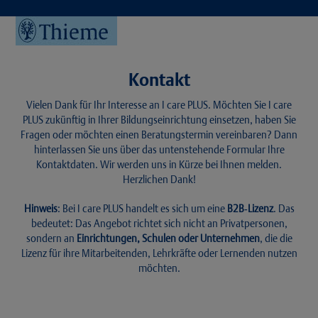
Skip
to
Open
Close
content
mobile
mobile
menu
menu
Kontakt
Vielen Dank für Ihr Interesse an I care PLUS. Möchten Sie I care
PLUS zukünftig in Ihrer Bildungseinrichtung einsetzen, haben Sie
Fragen oder möchten einen Beratungstermin vereinbaren? Dann
hinterlassen Sie uns über das untenstehende Formular Ihre
Kontaktdaten. Wir werden uns in Kürze bei Ihnen melden.
Herzlichen Dank!
Hinweis
: Bei I care PLUS handelt es sich um eine
B2B‑Lizenz
. Das
bedeutet: Das Angebot richtet sich nicht an Privatpersonen,
sondern an
Einrichtungen, Schulen oder Unternehmen
, die die
Lizenz für ihre Mitarbeitenden, Lehrkräfte oder Lernenden nutzen
möchten.