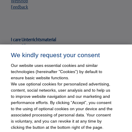
Webshop
Feedback
I care Unterrichtsmaterial
I care Pflege
I care Anatomie Physiologie
We kindly request your consent
I care Krankheitslehre
Nutzungsbedingungen
Our website uses essential cookies and similar
technologies (hereinafter "Cookies”) by default to
ensure basic website functions.
We use optional cookies for personalized advertising,
content, social networks, user analysis and to help us
to improve website navigation and our marketing and
I care WISSEN TO GO App
performance efforts. By clicking “Accept”, you consent
to the using of optional cookies on your device and the
associated processing of personal data. Your consent
is voluntary, and you can revoke it at any time by
clicking the button at the bottom right of the page.